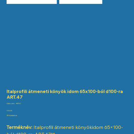
Italprofili átmeneti könyök idom 65x100-ból d100-ra
ART.47
Cikkszám:
Cikkszám:
ART.47
ART.47
Ár
1914 Ft
ÁFA beleértve
Terméknév:
Italprofili átmeneti könyökidom 65×100-