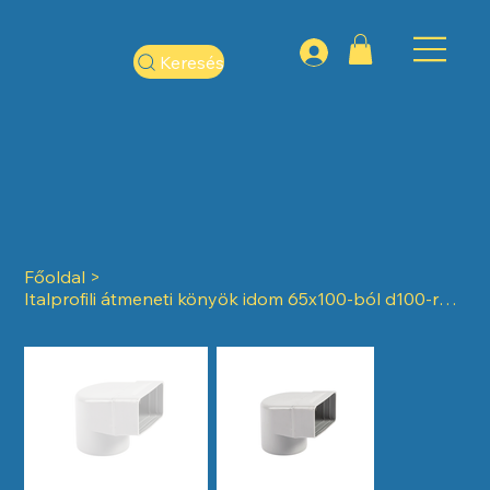
Keresés
Főoldal
>
Italprofili átmeneti könyök idom 65x100-ból d100-ra ART.47