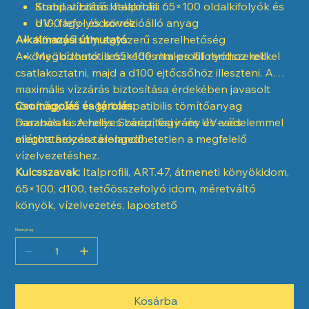
Kompatibilitás: Italprofili 65×100 oldalkifolyók és
Stabil, vízzáró kialakítás
d100 lefolyócsövek
UV-, fagy- és korrózióálló anyag
Alkalmazási útmutató:
Könnyű súly, egyszerű szerelhetőség
A könyökidomot a 65×100 mm-es kifolyóhoz kell
Megbízható illeszkedés Italprofili rendszerekkel
csatlakoztatni, majd a d100 ejtőcsőhöz illeszteni. A
maximális vízzárás biztosítása érdekében javasolt
tömítőgyűrű vagy kompatibilis tömítőanyag
Csomagolás és tárolás:
használata. A helyes beépítési irány és esés
Darabos kiszerelés. Száraz, fagy- és UV-védelemmel
meghatározása elengedhetetlen a megfelelő
ellátott helyen tárolandó.
vízelvezetéshez.
Kulcsszavak:
Italprofili, ART.47, átmeneti könyökidom,
65×100, d100, tetőösszefolyó idom, méretváltó
könyök, vízelvezetés, lapostető
Mennyiség
Kosárba