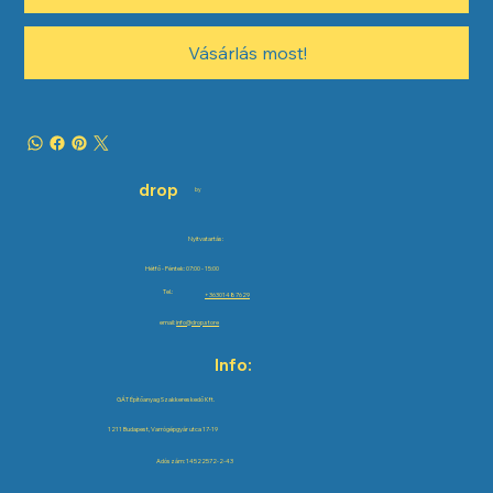
Vásárlás most!
drop
by
Nyitvatartás:
Hétfő - Péntek: 07:00 - 15:00
Tel.:
+36301487629
email:
info@drop.store
Info:
GÁT Építőanyag Szakkereskedő Kft.
1211 Budapest, Varrógépgyár utca 17-19
Adószám: 14522572-2-43