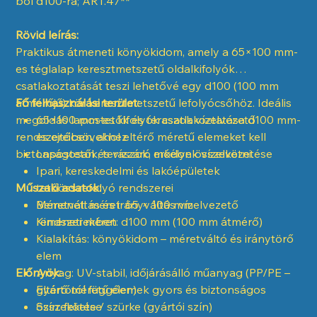
ból d100-ra; ART.47**
Rövid leírás:
Praktikus átmeneti könyökidom, amely a 65×100 mm-
es téglalap keresztmetszetű oldalkifolyók
csatlakoztatását teszi lehetővé egy d100 (100 mm
átmérőjű) kör keresztmetszetű lefolyócsőhöz. Ideális
Fő felhasználási terület:
megoldás lapostetők és teraszok vízelvezető
65×100 mm-es kifolyók csatlakoztatása d100 mm-
rendszereiben, ahol eltérő méretű elemeket kell
es ejtőcsövekhez
biztonságosan és vízzáró módon összekötni.
Lapostetők, teraszok, erkélyek vízelvezetése
Ipari, kereskedelmi és lakóépületek
Műszaki adatok:
tetőösszefolyó rendszerei
Méretváltás és irányváltás vízelvezető
Bemeneti méret: 65 × 100 mm
rendszerekben
Kimeneti méret: d100 mm (100 mm átmérő)
Kialakítás: könyökidom – méretváltó és iránytörő
elem
Előnyök:
Anyag: UV-stabil, időjárásálló műanyag (PP/PE –
gyártótól függően)
Eltérő méretű elemek gyors és biztonságos
Szín: fekete / szürke (gyártói szín)
összekötése