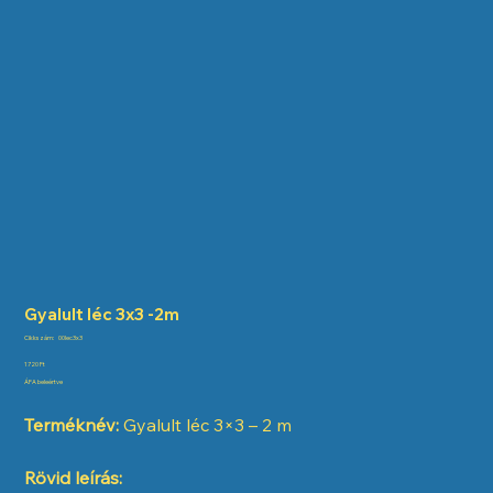
Gyalult léc 3x3 -2m
Cikkszám:
Cikkszám:
00lec3x3
00lec3x3
Ár
1720 Ft
ÁFA beleértve
Terméknév:
Gyalult léc 3×3 – 2 m
Rövid leírás: