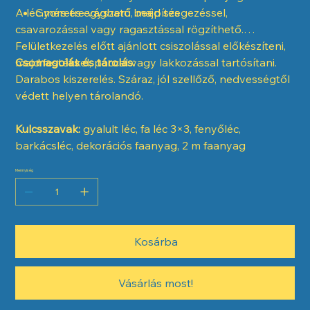
A léc méretre vágható, majd szegezéssel,
Gyors és egyszerű beépítés
csavarozással vagy ragasztással rögzíthető.
Felületkezelés előtt ajánlott csiszolással előkészíteni,
majd festékkel, páccal vagy lakkozással tartósítani.
Csomagolás és tárolás:
Darabos kiszerelés. Száraz, jól szellőző, nedvességtől
védett helyen tárolandó.
Kulcsszavak:
gyalult léc, fa léc 3×3, fenyőléc,
barkácsléc, dekorációs faanyag, 2 m faanyag
Mennyiség
Kosárba
Vásárlás most!