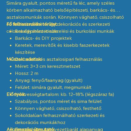
Simára gyalult, pontos méretű fa léc, amely széles
körben alkalmazható belsőépítészeti, barkács- és
asztalosmunkák során. Könnyen vágható, csiszolható
és felületkezelhető, így dekorációs és szerkezeti
Fő felhasználási terület:
célokra egyaránt ideális.
Belsőépítészeti szerelési és burkolási munkák
Barkács- és DIY projektek
Keretek, merevítők és kisebb faszerkezetek
készítése
Műszaki adatok:
Dekorációs és asztalosipari felhasználás
Méret: 3×3 cm keresztmetszet
Hossz: 2 m
Anyag: fenyő/faanyag (gyalult)
Felület: simára gyalult, megmunkált
Előnyök:
Nedvességtartalom: kb. 12–18% (légszáraz fa)
Szabályos, pontos méret és sima felület
Könnyen vágható, csiszolható, festhető
Sokoldalúan felhasználható szerkezeti és
dekorációs munkákhoz
Alkalmazási útmutató:
Természetes, környezetbarát alapanyag