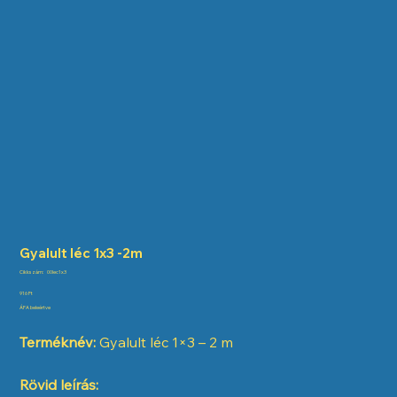
Gyalult léc 1x3 -2m
Cikkszám:
Cikkszám:
00lec1x3
00lec1x3
Ár
916 Ft
ÁFA beleértve
Terméknév:
Gyalult léc 1×3 – 2 m
Rövid leírás: