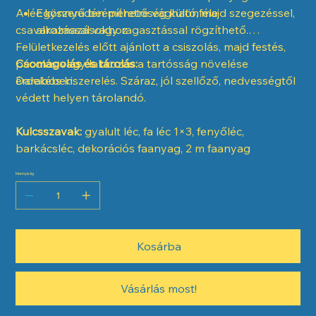
A léc könnyedén méretre vágható, majd szegezéssel,
Egyszerű beépíthetőség különféle
csavarozással vagy ragasztással rögzíthető.
alkalmazásokhoz
Felületkezelés előtt ajánlott a csiszolás, majd festés,
pácolás vagy lakkozás a tartósság növelése
Csomagolás és tárolás:
érdekében.
Darabos kiszerelés. Száraz, jól szellőző, nedvességtől
védett helyen tárolandó.
Kulcsszavak:
gyalult léc, fa léc 1×3, fenyőléc,
barkácsléc, dekorációs faanyag, 2 m faanyag
Mennyiség
Kosárba
Vásárlás most!