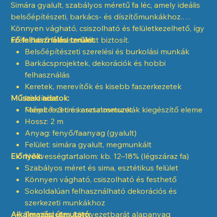
Simára gyalult, szabályos méretű fa léc, amely ideális
belsőépítészeti, barkács- és díszítőmunkákhoz.
Könnyen vágható, csiszolható és felületkezelhető, így
széleskörű felhasználást biztosít.
Fő felhasználási terület:
Belsőépítészeti szerelési és burkolási munkák
Barkácsprojektek, dekorációk és hobbi
felhasználás
Keretek, merevítők és kisebb faszerkezetek
Műszaki adatok:
készítése
Faépítészeti és asztalosmunkák kiegészítő eleme
Méret: 1×3 cm keresztmetszet
Hossz: 2 m
Anyag: fenyő/faanyag (gyalult)
Felület: simára gyalult, megmunkált
Előnyök:
Nedvességtartalom: kb. 12–18% (légszáraz fa)
Szabályos méret és sima, esztétikus felület
Könnyen vágható, csiszolható és festhető
Sokoldalúan felhasználható dekorációs és
szerkezeti munkákhoz
Alkalmazási útmutató:
Természetes, környezetbarát alapanyag