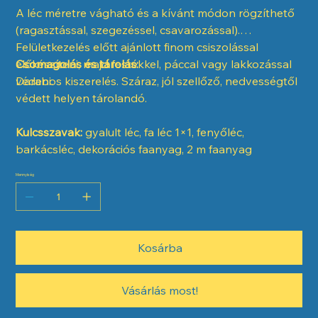
A léc méretre vágható és a kívánt módon rögzíthető
(ragasztással, szegezéssel, csavarozással).
Felületkezelés előtt ajánlott finom csiszolással
előkészíteni, majd festékkel, páccal vagy lakkozással
Csomagolás és tárolás:
védeni.
Darabos kiszerelés. Száraz, jól szellőző, nedvességtől
védett helyen tárolandó.
Kulcsszavak:
gyalult léc, fa léc 1×1, fenyőléc,
barkácsléc, dekorációs faanyag, 2 m faanyag
Mennyiség
Kosárba
Vásárlás most!