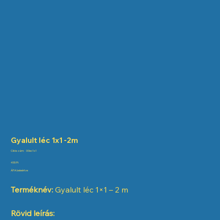
Gyalult léc 1x1 -2m
Cikkszám:
Cikkszám:
00lec1x1
00lec1x1
Ár
455 Ft
ÁFA beleértve
Terméknév:
Gyalult léc 1×1 – 2 m
Rövid leírás: