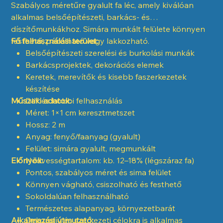
Szabályos méretűre gyalult fa léc, amely kiválóan
alkalmas belsőépítészeti, barkács- és
díszítőmunkákhoz. Simára munkált felülete könnyen
festhető, pácolható vagy lakkozható.
Fő felhasználási terület:
Belsőépítészeti szerelési és burkolási munkák
Barkácsprojektek, dekorációs elemek
Keretek, merevítők és kisebb faszerkezetek
készítése
Műszaki adatok:
DIY és hobbi felhasználás
Méret: 1×1 cm keresztmetszet
Hossz: 2 m
Anyag: fenyő/faanyag (gyalult)
Felület: simára gyalult, megmunkált
Előnyök:
Nedvességtartalom: kb. 12–18% (légszáraz fa)
Pontos, szabályos méret és sima felület
Könnyen vágható, csiszolható és festhető
Sokoldalúan felhasználható
Természetes alapanyag, környezetbarát
Alkalmazási útmutató:
Dekoratív és szerkezeti célokra is alkalmas