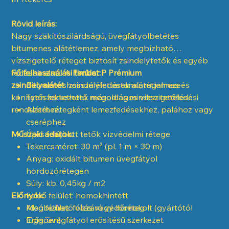
Rövid leírás:
Nagy szakítószilárdságú, üvegfátyolbetétes
bitumenes alátétlemez, amely megbízható
vízszigetelő réteget biztosít zsindelytetők és egyéb
fedések alatt. A
Fő felhasználási terület:
Fimbar P Prémium
zsindelyalátét
Bitumenes zsindelyfedések alátétlemeze
hosszú élettartamú, rugalmas és
könnyen fektethető megoldás minden tetőfedési
Tetőszerkezetek másodlagos vízszigetelése
rendszerhez.
Alátét rétegként lemezfedésekhez, palához vagy
cseréphez
Műszaki adatok:
Új és felújított tetők vízvédelmi rétege
Tekercsméret: 30 m² (pl. 1 m × 30 m)
Anyag: oxidált bitumen üvegfátyol
hordozórétegen
Súly: kb. 0,45kg / m2
Előnyök:
Felső felület: homokhintett
Alsó felület: fóliás vagy homokolt (gyártótól
Megbízható vízzáró védőréteg
függően)
Erős, üvegfátyol erősítésű szerkezet