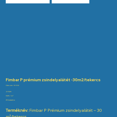
Fimbar P prémium zsindelyalátét -30m2/tekercs
Cikkszám:
Cikkszám:
B-10100
B-
10100
Ár
29 700Ft
{{basePrice}}
990Ft / 1m²
per
ÁFA beleértve
{{units}}
Terméknév:
Fimbar P Prémium zsindelyalátét – 30
m²/tekercs