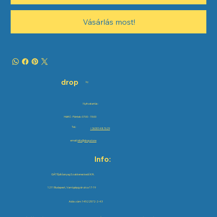
Vásárlás most!
drop
by
Nyitvatartás:
Hétfő - Péntek: 07:00 - 15:00
Tel.:
+36301487629
email:
info@drop.store
Info:
GÁT Építőanyag Szakkereskedő Kft.
1211 Budapest, Varrógépgyár utca 17-19
Adószám: 14522572-2-43