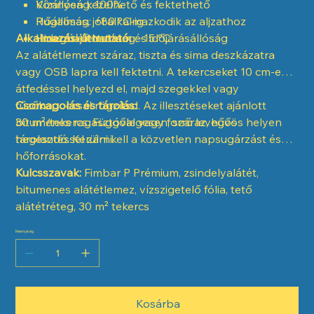
Vízállóság: 100%
Könnyen kezelhető és fektethető
Hőállóság: +80 °C-ig
Rugalmas, jól alkalmazkodik az aljzathoz
Alkalmazási útmutató:
Hideghajlíthatóság: -15 °C
Hosszú élettartam és időjárásállóság
Az alátétlemezt száraz, tiszta és sima deszkázatra
vagy OSB lapra kell fektetni. A tekercseket 10 cm-es
átfedéssel helyezd el, majd szegekkel vagy
tűzőkapoccsal rögzítsd. Az illesztéseket ajánlott
Csomagolás és tárolás:
bitumenes ragasztóval vagy forró levegős
30 m²/tekercs. Függőlegesen, száraz, hűvös helyen
hegesztéssel zárni.
tárolandó. Kerülni kell a közvetlen napsugárzást és
hőforrásokat.
Kulcsszavak:
Fimbar P Prémium, zsindelyalátét,
bitumenes alátétlemez, vízszigetelő fólia, tető
alátétréteg, 30 m² tekercs
Mennyiség
Kosárba