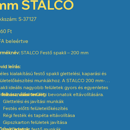
mm STALCO
Cikkszám:
kkszám:
S-37127
S-
37127
60 Ft
A beleértve
rméknév:
STALCO Festő spakli – 200 mm
vid leírás:
éles kialakítású festő spakli glettelési, kaparási és
lületelőkészítési munkákhoz. A STALCO 200 mm-es
akli ideális nagyobb felületek gyors és egyenletes
mítására, valamint régi bevonatok eltávolítására.
 felhasználási terület:
Glettelési és javítási munkák
Festés előtti felületelőkészítés
Régi festék és tapéta eltávolítása
Gipszkarton felületek javítása
szaki adatok:
Építőipari és festő munkák