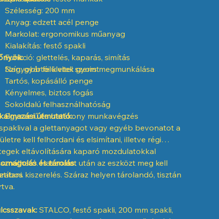
Szélesség: 200 mm
Anyag: edzett acél penge
Markolat: ergonomikus műanyag
Kialakítás: festő spakli
őnyök:
Funkció: glettelés, kaparás, simítás
Szín: gyártói kivitel szerint
Nagyobb felületek gyors megmunkálása
Tartós, kopásálló penge
Kényelmes, biztos fogás
Sokoldalú felhasználhatóság
kalmazási útmutató:
Egyszerű és hatékony munkavégzés
spaklival a glettanyagot vagy egyéb bevonatot a
lületre kell felhordani és elsimítani, illetve régi
tegek eltávolítására kaparó mozdulatokkal
sználható. Használat után az eszközt meg kell
omagolás és tárolás:
ztítani.
rabos kiszerelés. Száraz helyen tárolandó, tisztán
rtva.
lcsszavak:
STALCO, festő spakli, 200 mm spakli,