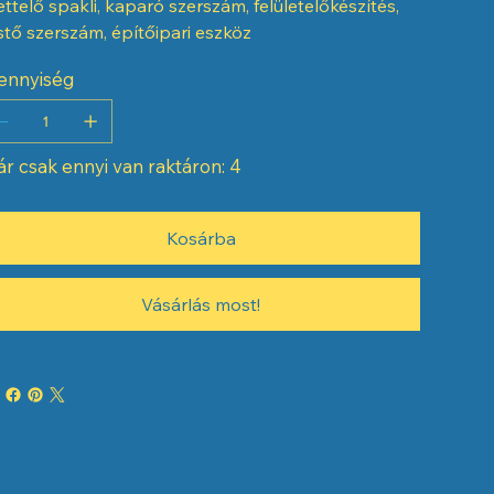
ettelő spakli, kaparó szerszám, felületelőkészítés,
stő szerszám, építőipari eszköz
ennyiség
r csak ennyi van raktáron: 4
Kosárba
Vásárlás most!