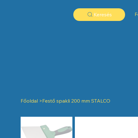
F
Keresés
Főoldal
>
Festő spakli 200 mm STALCO