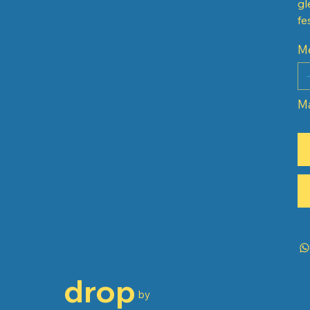
gl
fe
M
Má
drop
by