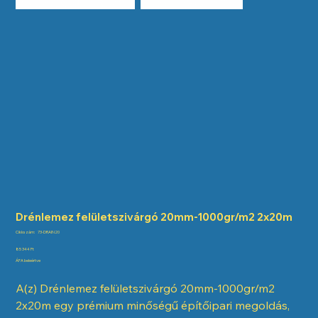
Drénlemez felületszivárgó 20mm-1000gr/m2 2x20m
Cikkszám:
Cikkszám:
73-DRAIN20
73-
DRAIN20
Ár
85 344 Ft
ÁFA beleértve
A(z) Drénlemez felületszivárgó 20mm-1000gr/m2
2x20m egy prémium minőségű építőipari megoldás,