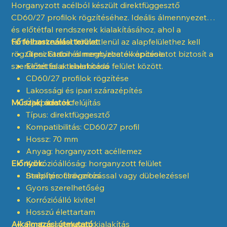
Horganyzott acélból készült direktfüggesztő
CD60/27 profilok rögzítéséhez. Ideális álmennyezeti
és előtétfal rendszerek kialakításához, ahol a
tartószerkezetet közvetlenül az alapfelülethez kell
Fő felhasználási terület:
rögzíteni. Stabil és megbízható kapcsolatot biztosít a
Gipszkarton álmennyezetek építése
szerkezet és a teherhordó felület között.
Előtétfalak kialakítása
CD60/27 profilok rögzítése
Lakossági és ipari szárazépítés
Műszaki adatok:
Új építés és felújítás
Típus: direktfüggesztő
Kompatibilitás: CD60/27 profil
Hossz: 70 mm
Anyag: horganyzott acéllemez
Előnyök:
Korrózióállóság: horganyzott felület
Beépítés: csavarozással vagy dübelezéssel
Stabil profilrögzítés
Gyors szerelhetőség
Korrózióálló kivitel
Hosszú élettartam
Alkalmazási útmutató:
Pontos szerkezeti kialakítás