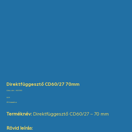
Direktfüggesztő CD60/27 70mm
Cikkszám:
Cikkszám:
A001593
A001593
Ár
90 Ft
ÁFA beleértve
Terméknév:
Direktfüggesztő CD60/27 – 70 mm
Rövid leírás: