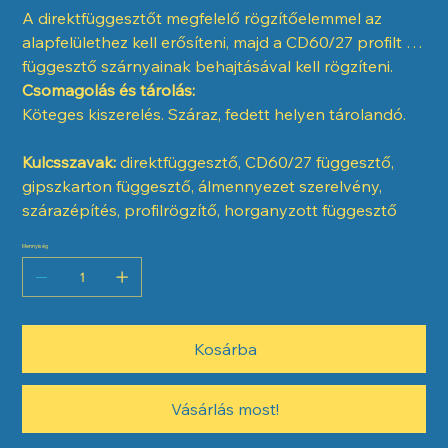
A direktfüggesztőt megfelelő rögzítőelemmel az
alapfelülethez kell erősíteni, majd a CD60/27 profilt a
függesztő szárnyainak behajtásával kell rögzíteni.
Csomagolás és tárolás:
Köteges kiszerelés. Száraz, fedett helyen tárolandó.
Kulcsszavak:
direktfüggesztő, CD60/27 függesztő,
gipszkarton függesztő, álmennyezet szerelvény,
szárazépítés, profilrögzítő, horganyzott függesztő
Mennyiség
Kosárba
Vásárlás most!