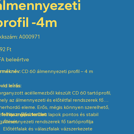
álmennyezeti
profil -4m
Cikkszám:
kkszám:
A000971
A000971
92 Ft
A beleértve
rméknév:
CD 60 álmennyezeti profil – 4 m
vid leírás:
rganyzott acéllemezből készült CD 60 tartóprofil,
ely az álmennyezeti és előtétfal rendszerek fő
herhordó eleme. Erős, mégis könnyen szerelhető,
ztosítja a gipszkarton lapok pontos és stabil
 felhasználási terület:
gzítését.
Álmennyezeti rendszerek fő tartóprofilja
Előtétfalak és válaszfalak vázszerkezete