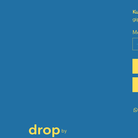
Ku
gi
M
drop
by