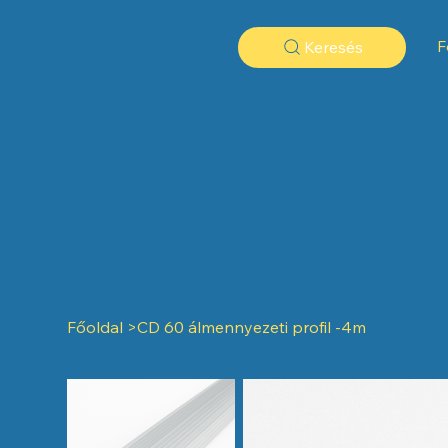
F
Keresés
Főoldal
>
CD 60 álmennyezeti profil -4m