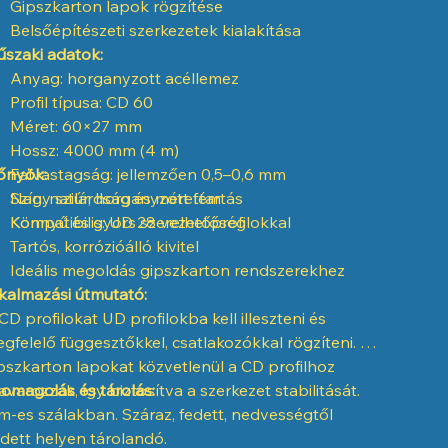
Gipszkarton lapok rögzítése
Belsőépítészeti szerkezetek kialakítása
szaki adatok:
Anyag: horganyzott acéllemez
Profil típusa: CD 60
Méret: 60×27 mm
Hossz: 4000 mm (4 m)
őnyök:
Falvastagság: jellemzően 0,5–0,6 mm
Szín: natúr, horganyzott fém
Nagy szilárdság és mérettartás
Kompatibilis: UD 28 vezetőprofilokkal
Könnyű és gyors szerelhetőség
Tartós, korrózióálló kivitel
Ideális megoldás gipszkarton rendszerekhez
kalmazási útmutató:
CD profilokat UD profilokba kell illeszteni és
gfelelő függesztőkkel, csatlakozókkal rögzíteni. A
pszkarton lapokat közvetlenül a CD profilhoz
avarozzák, így biztosítva a szerkezet stabilitását.
omagolás és tárolás:
m-es szálakban. Száraz, fedett, nedvességtől
dett helyen tárolandó.