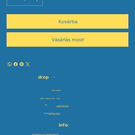
Kosárba
Vásárlás most!
drop
by
Nyitvatartás:
Hétfő - Péntek: 07:00 - 15:00
Tel.:
+36301487629
email:
info@drop.store
Info:
GÁT Építőanyag Szakkereskedő Kft.