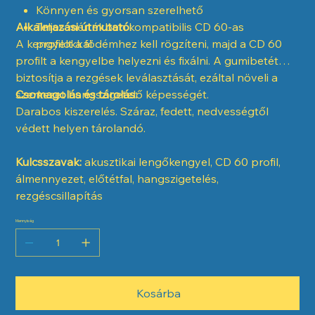
Könnyen és gyorsan szerelhető
Alkalmazási útmutató:
Teljes mértékben kompatibilis CD 60-as
A kengyelt a födémhez kell rögzíteni, majd a CD 60
profilokkal
profilt a kengyelbe helyezni és fixálni. A gumibetét
biztosítja a rezgések leválasztását, ezáltal növeli a
szerkezet hangszigetelő képességét.
Csomagolás és tárolás:
Darabos kiszerelés. Száraz, fedett, nedvességtől
védett helyen tárolandó.
Kulcsszavak:
akusztikai lengőkengyel, CD 60 profil,
álmennyezet, előtétfal, hangszigetelés,
rezgéscsillapítás
Mennyiség
Kosárba