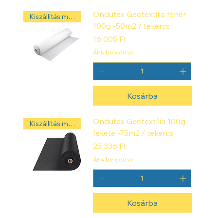
Ondutex Geotextilia fehér
Kiszállítás másnap! ‼️
100g -50m2 / tekercs
Ár
16 005 Ft
ÁFA beleértve
Kosárba
Ondutex Geotextília 100g
Kiszállítás másnap! ‼️
fekete -75m2 / tekercs
Ár
25 336 Ft
ÁFA beleértve
Kosárba