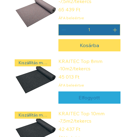
-7,5m2/tekercs
Ár
65 439 Ft
ÁFA beleértve
Kosárba
KRAITEC Top 8mm
Kiszállítás másnap! ‼️
-10m2/tekercs
Ár
45 013 Ft
ÁFA beleértve
Elfogyott
KRAITEC Top 10mm
Kiszállítás másnap! ‼️
-7,5m2/tekercs
Ár
42 437 Ft