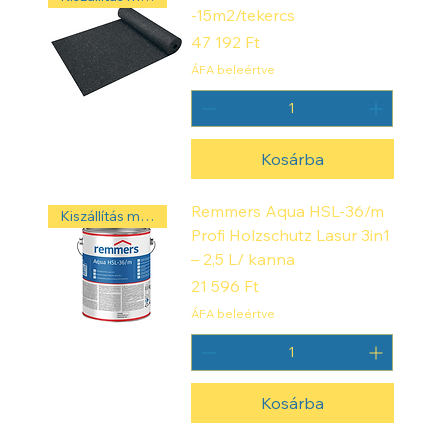
-15m2/tekercs
Ár
47 192 Ft
ÁFA beleértve
Kosárba
Remmers Aqua HSL-36/m
Kiszállítás másnap! ‼️
Profi Holzschutz Lasur 3in1
– 2,5 L/ kanna
Ár
21 596 Ft
ÁFA beleértve
Kosárba