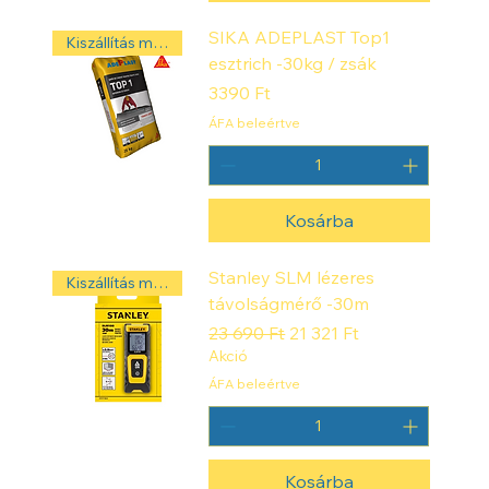
n
é
SIKA ADEPLAST Top1
Kiszállítás másnap! ‼️
g
esztrich -30kg / zsák
y
z
Ár
3390 Ft
e
t
ÁFA beleértve
m
é
t
e
r
Kosárba
Stanley SLM lézeres
Kiszállítás másnap! ‼️
távolságmérő -30m
Szokásos ár
Akciós ár
23 690 Ft
21 321 Ft
Akció
ÁFA beleértve
Kosárba