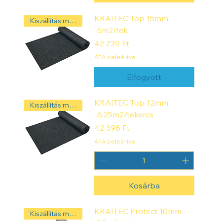
KRAITEC Top 15mm
Kiszállítás másnap! ‼️
-5m2/tek
Ár
42 239 Ft
ÁFA beleértve
Elfogyott
KRAITEC Top 12mm
Kiszállítás másnap! ‼️
-6,25m2/tekercs
Ár
42 398 Ft
ÁFA beleértve
Kosárba
KRAITEC Protect 10mm
Kiszállítás másnap! ‼️