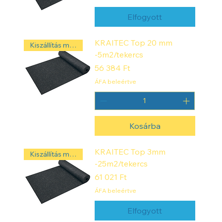
Elfogyott
KRAITEC Top 20 mm
Kiszállítás másnap! ‼️
-5m2/tekercs
Ár
56 384 Ft
ÁFA beleértve
Kosárba
KRAITEC Top 3mm
Kiszállítás másnap! ‼️
-25m2/tekercs
Ár
61 021 Ft
ÁFA beleértve
Elfogyott