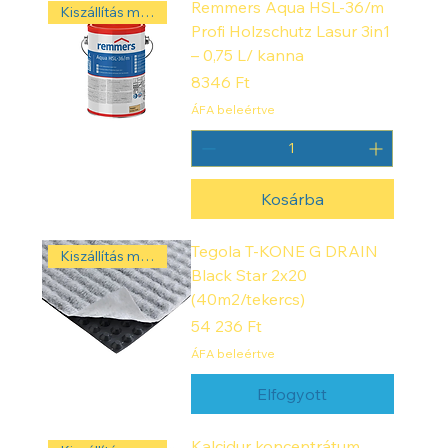
Remmers Aqua HSL-36/m
Kiszállítás másnap! ‼️
Profi Holzschutz Lasur 3in1
– 0,75 L/ kanna
Ár
8346 Ft
ÁFA beleértve
Kosárba
Tegola T-KONE G DRAIN
Kiszállítás másnap! ‼️
Black Star 2x20
(40m2/tekercs)
Ár
54 236 Ft
ÁFA beleértve
Elfogyott
Kalcidur koncentrátum