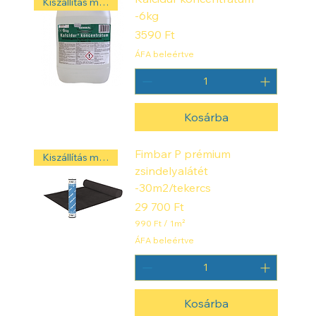
Kiszállítás másnap! ‼️
-6kg
Ár
3590 Ft
ÁFA beleértve
Kosárba
Fimbar P prémium
Kiszállítás másnap! ‼️
zsindelyalátét
-30m2/tekercs
Ár
29 700 Ft
990 Ft
/
1m²
9
ÁFA beleértve
9
0
F
t
Kosárba
/
1