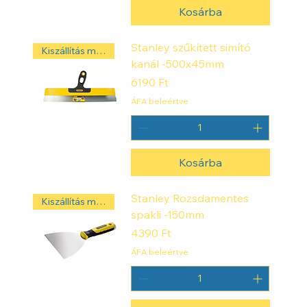
Kosárba
Stanley szűkített simító
Kiszállítás másnap! ‼️
kanál -500x45mm
Ár
6190 Ft
ÁFA beleértve
Kosárba
Stanley Rozsdamentes
Kiszállítás másnap! ‼️
spakli -150mm
Ár
4390 Ft
ÁFA beleértve