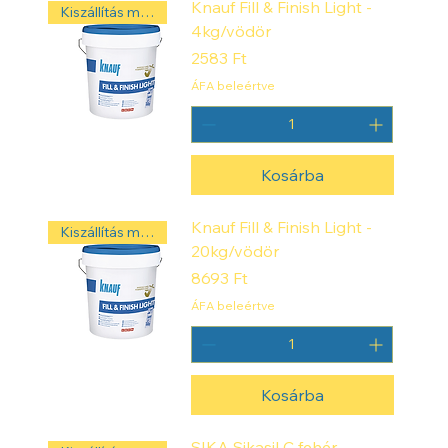
Knauf Fill & Finish Light -
Kiszállítás másnap! ‼️
4kg/vödör
Ár
2583 Ft
ÁFA beleértve
Kosárba
Knauf Fill & Finish Light -
Kiszállítás másnap! ‼️
20kg/vödör
Ár
8693 Ft
ÁFA beleértve
Kosárba
SIKA Sikasil C fehér