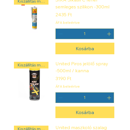
Kiszállítás másnap! ‼️
semleges szilikon -300ml
Ár
2435 Ft
ÁFA beleértve
Kosárba
United Piros jelölő spray
Kiszállítás másnap! ‼️
-500ml / kanna
Ár
3190 Ft
ÁFA beleértve
Kosárba
United maszkoló szalag
Kiszállítás másnap! ‼️