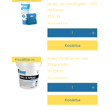
javító- és tömítőglett – 250
ml/tubus
Ár
3110 Ft
ÁFA beleértve
Kosárba
Knauf Roll&Spray max -
Kiszállítás másnap! ‼️
25kg/vödör
Ár
10 158 Ft
ÁFA beleértve
Kosárba