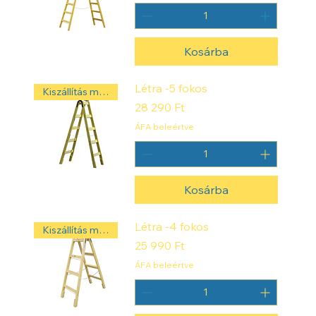
Kosárba
Létra -5 fokos
Kiszállítás másnap! ‼️
Ár
28 290 Ft
ÁFA beleértve
Kosárba
Létra -4 fokos
Kiszállítás másnap! ‼️
Ár
25 990 Ft
ÁFA beleértve