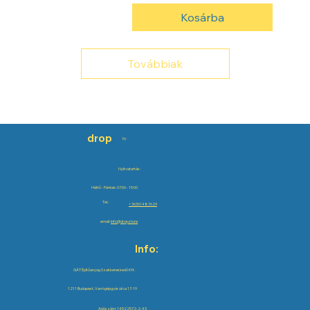
Kosárba
Továbbiak
drop
by
Nyitvatartás:
Hétfő - Péntek: 07:00 - 15:00
Tel.:
+36301487629
email:
info@drop.store
Info:
GÁT Építőanyag Szakkereskedő Kft.
1211 Budapest, Varrógépgyár utca 17-19
Adószám: 14522572-2-43