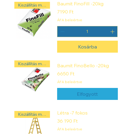
k
Baumit FinoFill -20kg
Kiszállítás másnap! ‼️
i
Ár
7190 Ft
l
o
ÁFA beleértve
g
r
a
m
m
Kosárba
Kiszállítás másnap! ‼️
Baumit FinoBello -20kg
Ár
6650 Ft
ÁFA beleértve
Elfogyott
Létra -7 fokos
Kiszállítás másnap! ‼️
Ár
36 190 Ft
ÁFA beleértve