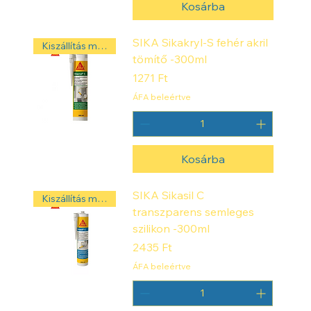
Kosárba
SIKA Sikakryl-S fehér akril
Kiszállítás másnap! ‼️
tömítő -300ml
Ár
1271 Ft
ÁFA beleértve
Kosárba
SIKA Sikasil C
Kiszállítás másnap! ‼️
transzparens semleges
szilikon -300ml
Ár
2435 Ft
ÁFA beleértve