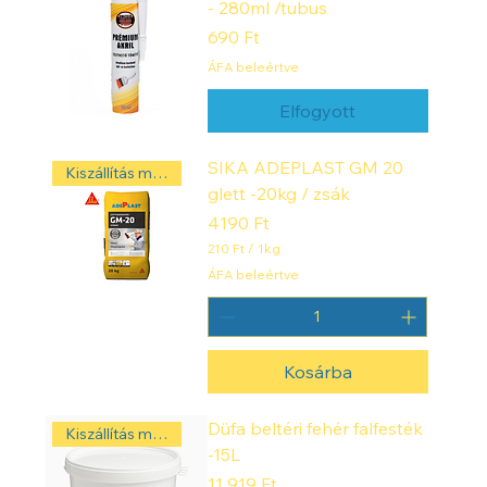
- 280ml /tubus
Ár
690 Ft
ÁFA beleértve
Elfogyott
SIKA ADEPLAST GM 20
Kiszállítás másnap! ‼️
glett -20kg / zsák
Ár
4190 Ft
210 Ft
/
1kg
2
ÁFA beleértve
1
0
F
t
Kosárba
/
1
k
i
Düfa beltéri fehér falfesték
Kiszállítás másnap! ‼️
l
-15L
o
g
Ár
11 919 Ft